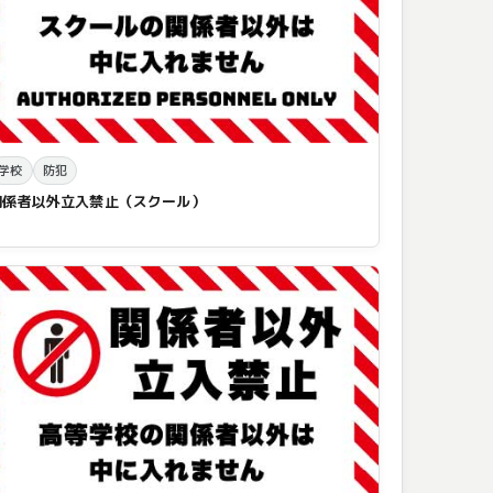
学校
防犯
関係者以外立入禁止（スクール）