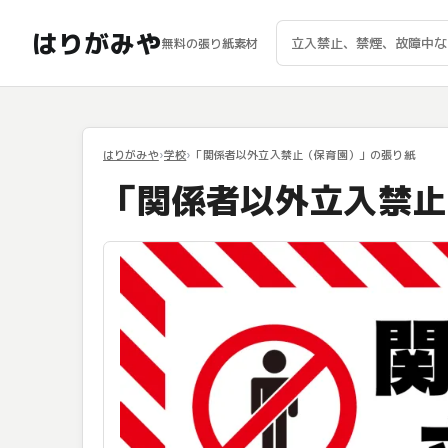
はりがみや
無料の張り紙素材
はりがみや
学校
「関係者以外立入禁止（保育園）」の張り紙
「関係者以外立入禁止