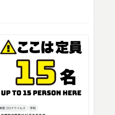
新型コロナウイルス
学校