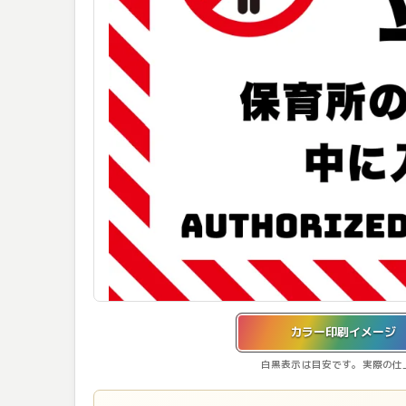
カラー印刷イメージを表示しています。
カラー印刷イメージ
白黒表示は目安です。実際の仕