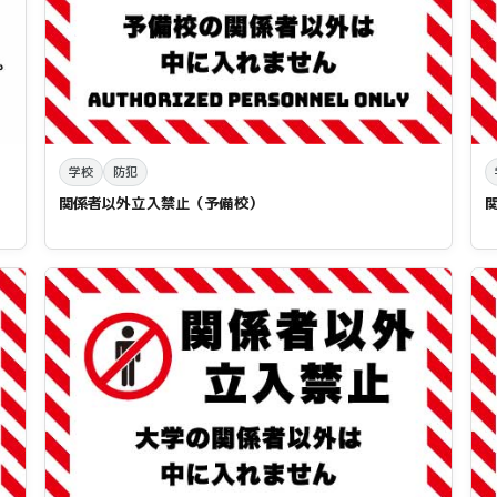
学校
防犯
関係者以外立入禁止（予備校）