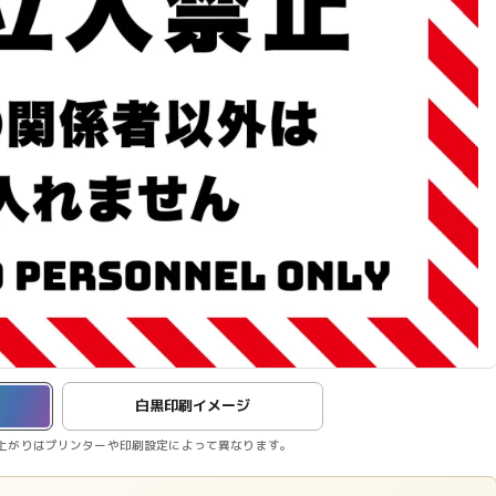
白黒印刷イメージ
上がりはプリンターや印刷設定によって異なります。