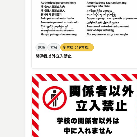
施設
社会
多言語（19言語）
関係者以外立入禁止