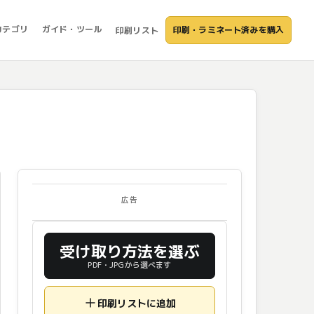
カテゴリ
ガイド・ツール
印刷・ラミネート済みを購入
印刷リスト
広告
受け取り方法を選ぶ
PDF・JPGから選べます
印刷リストに追加