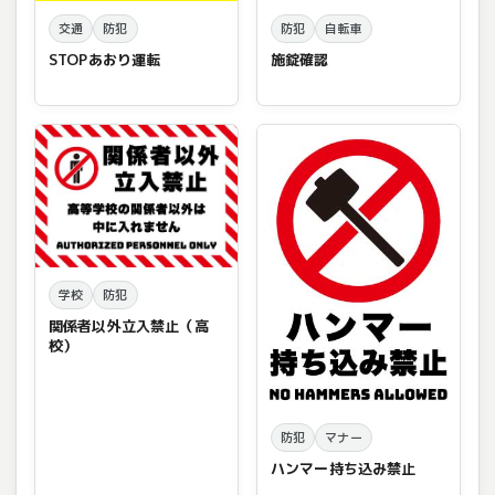
交通
防犯
防犯
自転車
STOPあおり運転
施錠確認
学校
防犯
関係者以外立入禁止（高
校）
防犯
マナー
ハンマー持ち込み禁止