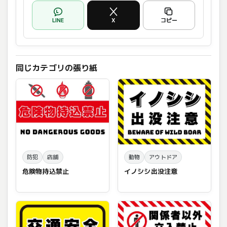
LINE
X
コピー
同じカテゴリの張り紙
防犯
店舗
動物
アウトドア
危険物持込禁止
イノシシ出没注意