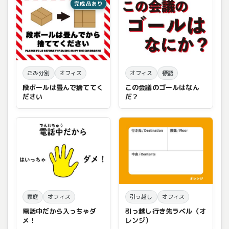
完成品あり
ごみ分別
オフィス
オフィス
標語
段ボールは畳んで捨ててく
この会議のゴールはなん
ださい
だ？
家庭
オフィス
引っ越し
オフィス
電話中だから入っちゃダ
引っ越し行き先ラベル（オ
メ！
レンジ）