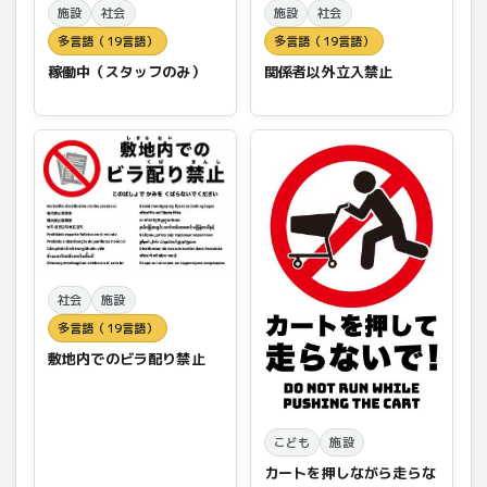
施設
社会
施設
社会
多言語（19言語）
多言語（19言語）
稼働中（スタッフのみ）
関係者以外立入禁止
社会
施設
多言語（19言語）
敷地内でのビラ配り禁止
こども
施設
カートを押しながら走らな