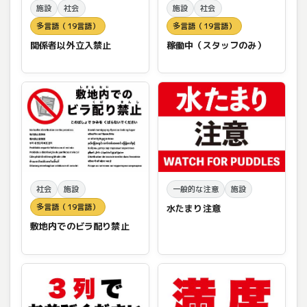
施設
社会
施設
社会
多言語（19言語）
多言語（19言語）
関係者以外立入禁止
稼働中（スタッフのみ）
社会
施設
一般的な注意
施設
多言語（19言語）
水たまり注意
敷地内でのビラ配り禁止