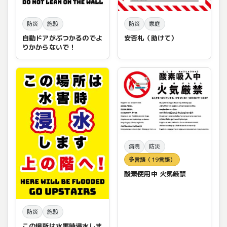
防災
施設
防災
家庭
自動ドアがぶつかるのでよ
安否札（助けて）
りかからないで！
病院
防災
多言語（19言語）
酸素使用中 火気厳禁
防災
施設
この場所は水害時浸水しま