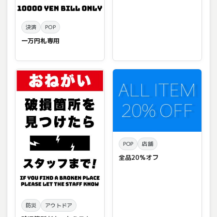
決済
POP
一万円札専用
POP
店舗
全品20%オフ
防災
アウトドア