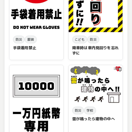
防災
服装
こども
防災
手袋着用禁止
降車時は車内見回りを忘れ
ずに
防災
学校
雷が鳴ったら建物の中へ