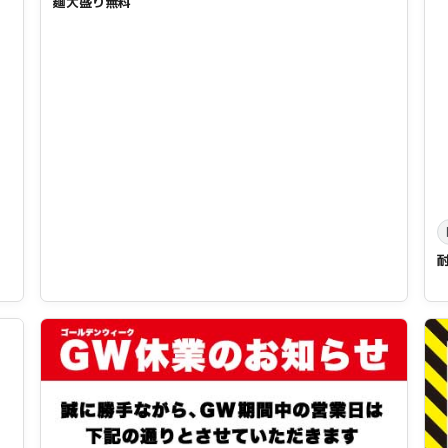
麺大盛り無料
耐