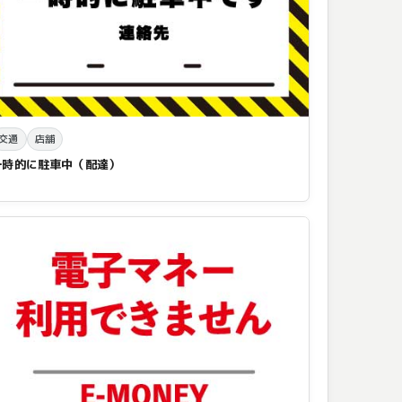
交通
店舗
一時的に駐車中（配達）