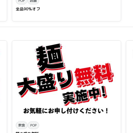
POP
店舗
全品90%オフ
飲食
POP