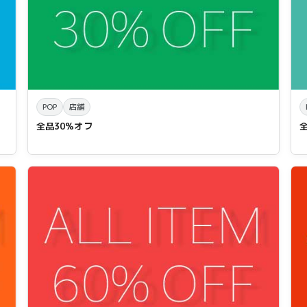
POP
店舗
全品30%オフ