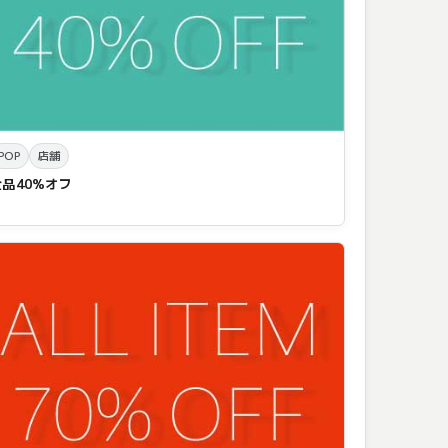
POP
店舗
全品40%オフ