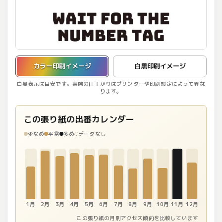
カラー印刷イメージを表示しています。
カラー印刷イメージ
白黒印刷イメージ
白黒表示は目安です。実際の仕上がりはプリンターや印刷設定によって異な
ります。
この張り紙の出番カレンダー
少なめ
平常
多め
データなし
1月
2月
3月
4月
5月
6月
7月
8月
9月
10月
11月
12月
この張り紙の月別アクセス傾向を比較しています