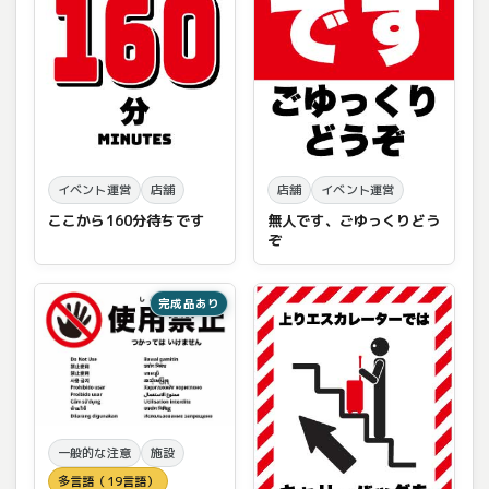
イベント運営
店舗
店舗
イベント運営
ここから160分待ちです
無人です、ごゆっくりどう
ぞ
完成品あり
一般的な注意
施設
多言語（19言語）