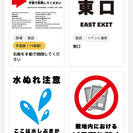
誘導
施設
施設
イベント運営
多言語（19言語）
東口
右側を手動で開閉してくだ
さい