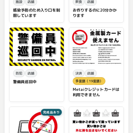
施設
店舗
飲食
店舗
感染予防のため入り口を制
お作りするのに20分かか
限しています
ります
防犯
店舗
決済
店舗
多言語（19言語）
警備員巡回中
Metaiクレジットカードは
利用できません
完成品あり