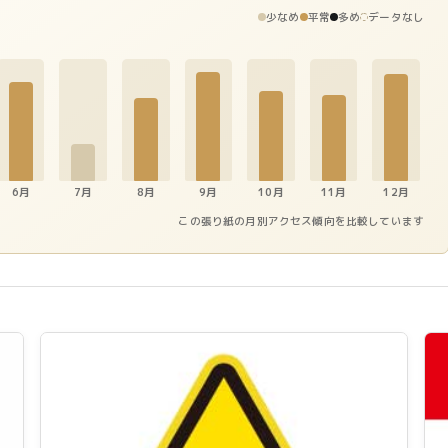
少なめ
平常
多め
データなし
6月
7月
8月
9月
10月
11月
12月
この張り紙の月別アクセス傾向を比較しています