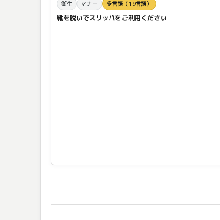
衛生
マナー
多言語（19言語）
靴を脱いでスリッパをご利用ください