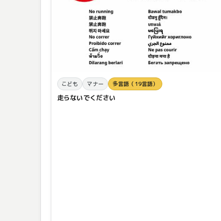
こども
マナー
多言語（19言語）
走らないでください