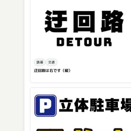
誘導
交通
迂回路は右です（縦）