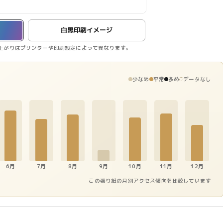
白黒印刷イメージ
上がりはプリンターや印刷設定によって異なります。
少なめ
平常
多め
データなし
6月
7月
8月
9月
10月
11月
12月
この張り紙の月別アクセス傾向を比較しています