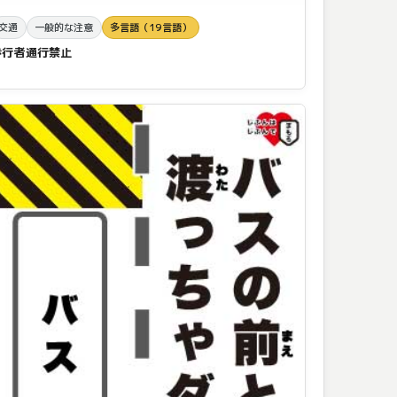
交通
一般的な注意
多言語（19言語）
歩行者通行禁止