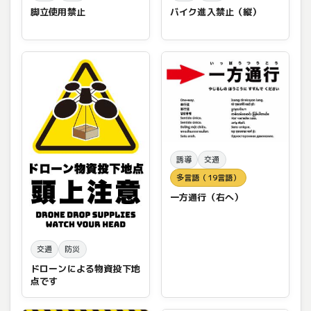
脚立使用禁止
バイク進入禁止（縦）
誘導
交通
多言語（19言語）
一方通行（右へ）
交通
防災
ドローンによる物資投下地
点です