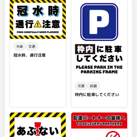
天候
交通
冠水時、通行注意
交通
店舗
枠内に駐車してください