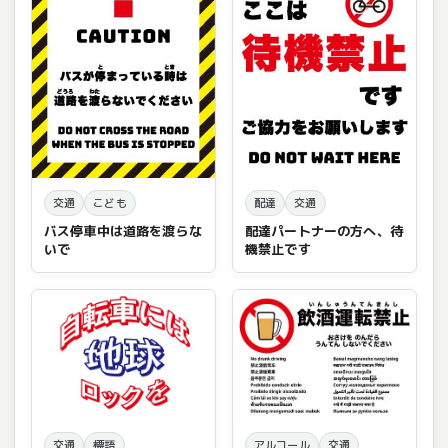
交通
こども
配達
交通
バス停車中は道路を渡らな
配達パートナーの方へ、待
いで
機禁止です
交通
標語
アルコール
交通