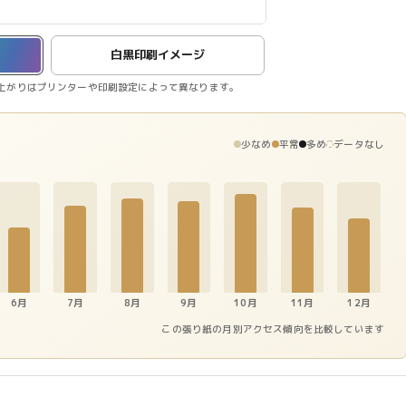
白黒印刷イメージ
上がりはプリンターや印刷設定によって異なります。
少なめ
平常
多め
データなし
6月
7月
8月
9月
10月
11月
12月
この張り紙の月別アクセス傾向を比較しています