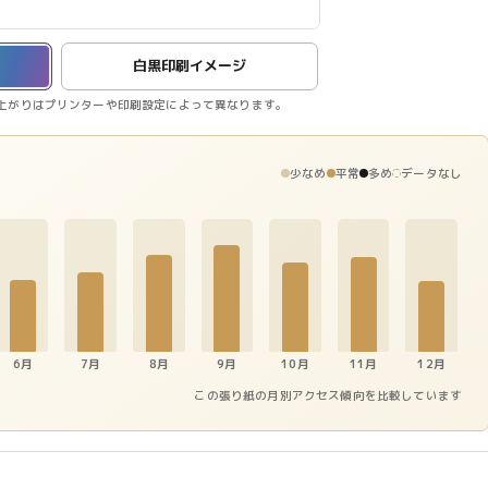
白黒印刷イメージ
上がりはプリンターや印刷設定によって異なります。
少なめ
平常
多め
データなし
6月
7月
8月
9月
10月
11月
12月
この張り紙の月別アクセス傾向を比較しています