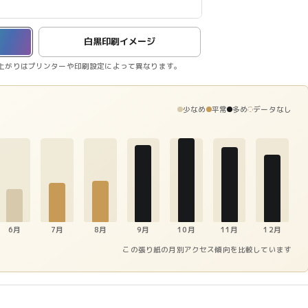
白黒印刷イメージ
上がりはプリンターや印刷設定によって異なります。
少なめ
平常
多め
データなし
6月
7月
8月
9月
10月
11月
12月
この張り紙の月別アクセス傾向を比較しています