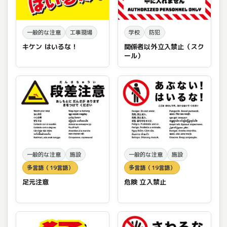
一般的な注意
工事現場
学校
防犯
キケン はいるな！
関係者以外立入禁止（スク
ール）
一般的な注意
施設
一般的な注意
施設
多言語（19言語）
多言語（19言語）
足元注意
危険 立入禁止