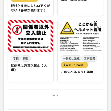
開けたままにしないでくだ
さい（警報が鳴ります）
学校
防犯
一般的な注意
工事現場
多言語（19言語）
関係者以外立入禁止（大
学）
この先ヘルメット着用
広告