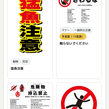
マナー
一般的な注意
多言語（19言語）
触らないでください
動物
防犯
猛魚注意