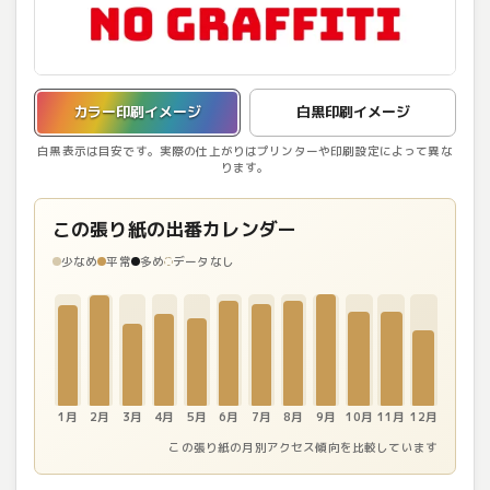
カラー印刷イメージを表示しています。
カラー印刷イメージ
白黒印刷イメージ
白黒表示は目安です。実際の仕上がりはプリンターや印刷設定によって異な
ります。
この張り紙の出番カレンダー
少なめ
平常
多め
データなし
1月
2月
3月
4月
5月
6月
7月
8月
9月
10月
11月
12月
この張り紙の月別アクセス傾向を比較しています