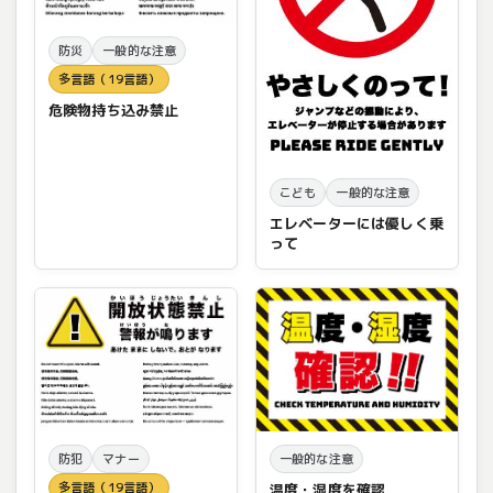
防災
一般的な注意
多言語（19言語）
危険物持ち込み禁止
こども
一般的な注意
エレベーターには優しく乗
って
防犯
マナー
一般的な注意
多言語（19言語）
温度・湿度を確認