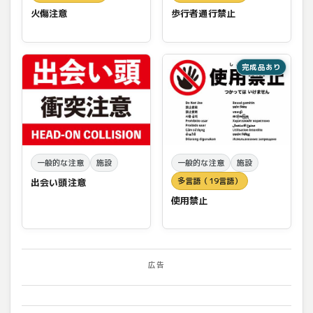
火傷注意
歩行者通行禁止
完成品あり
一般的な注意
施設
一般的な注意
施設
多言語（19言語）
出会い頭注意
使用禁止
広告