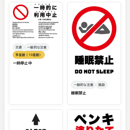
交通
一般的な注意
多言語（19言語）
一時停止中
一般的な注意
施設
睡眠禁止