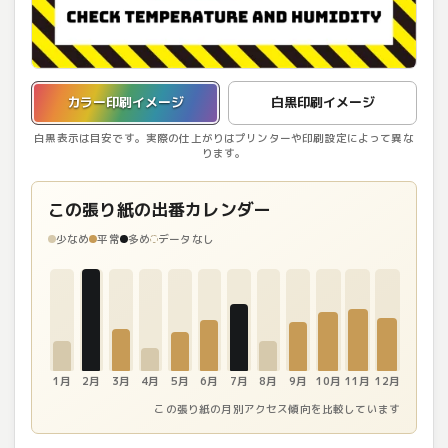
カラー印刷イメージを表示しています。
カラー印刷イメージ
白黒印刷イメージ
白黒表示は目安です。実際の仕上がりはプリンターや印刷設定によって異な
ります。
この張り紙の出番カレンダー
少なめ
平常
多め
データなし
1月
2月
3月
4月
5月
6月
7月
8月
9月
10月
11月
12月
この張り紙の月別アクセス傾向を比較しています