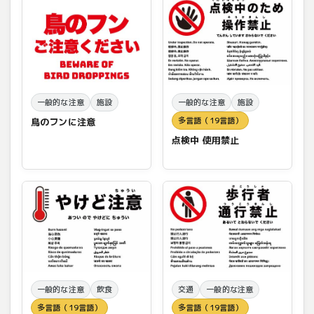
一般的な注意
施設
一般的な注意
施設
多言語（19言語）
鳥のフンに注意
点検中 使用禁止
一般的な注意
飲食
交通
一般的な注意
多言語（19言語）
多言語（19言語）