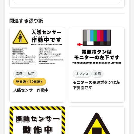
関連する張り紙
家電
防犯
オフィス
家電
多言語（19言語）
モニターの電源ボタンは左
下側面です
人感センサー作動中