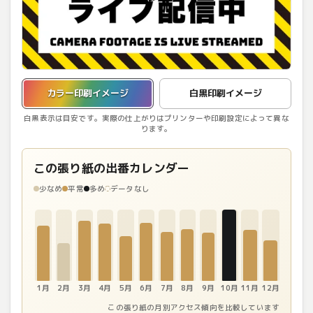
カラー印刷イメージを表示しています。
カラー印刷イメージ
白黒印刷イメージ
白黒表示は目安です。実際の仕上がりはプリンターや印刷設定によって異な
ります。
この張り紙の出番カレンダー
少なめ
平常
多め
データなし
1月
2月
3月
4月
5月
6月
7月
8月
9月
10月
11月
12月
この張り紙の月別アクセス傾向を比較しています