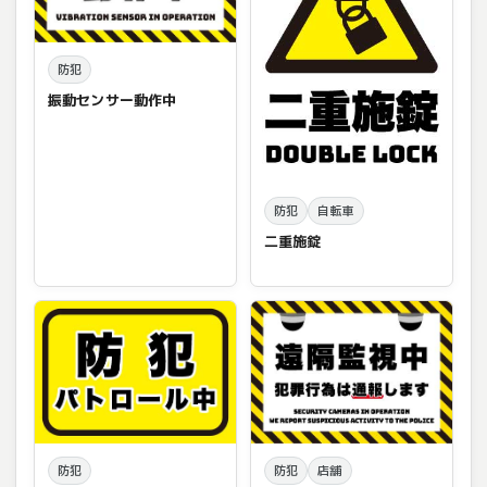
防犯
振動センサー動作中
防犯
自転車
二重施錠
防犯
防犯
店舗