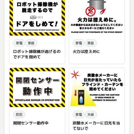
家電
家庭
家電
家庭
ロボット掃除機が逃げるの
火力は控えめに
でドアを閉めて
防犯
家電
天候
開閉センサー動作中
炭酸水メーカーに日光を当
てないで