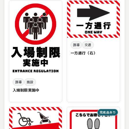
誘導
交通
一方通行（右）
誘導
施設
入場制限実施中
完成品あり