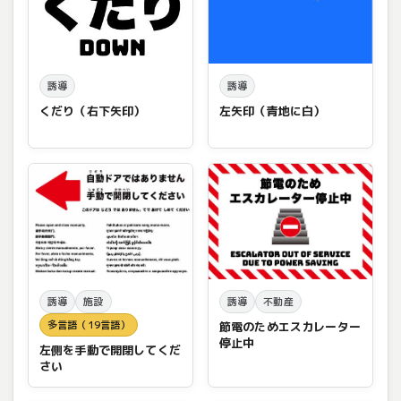
誘導
誘導
くだり（右下矢印）
左矢印（青地に白）
誘導
施設
誘導
不動産
多言語（19言語）
節電のためエスカレーター
停止中
左側を手動で開閉してくだ
さい