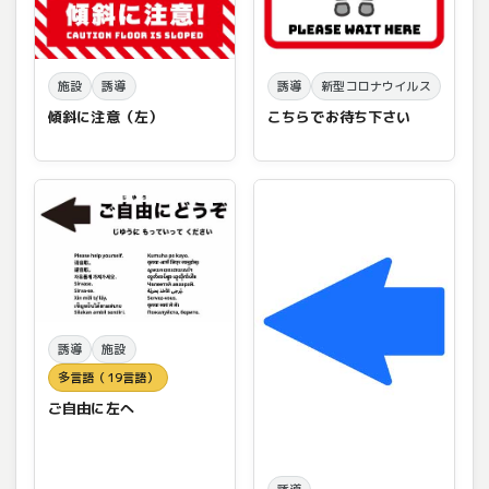
施設
誘導
誘導
新型コロナウイルス
傾斜に注意（左）
こちらでお待ち下さい
誘導
施設
多言語（19言語）
ご自由に左へ