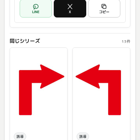
LINE
X
コピー
同じシリーズ
13件
誘導
誘導