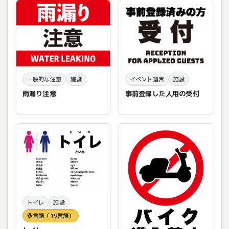
一般的な注意
施設
イベント運営
施設
雨漏り注意
事前登録した人用の受付
トイレ
施設
多言語（19言語）