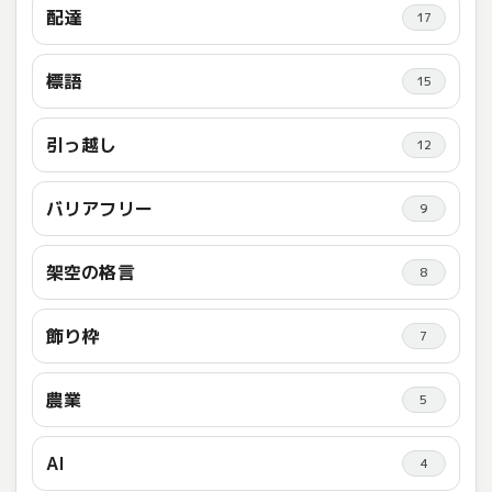
配達
17
標語
15
引っ越し
12
バリアフリー
9
架空の格言
8
飾り枠
7
農業
5
AI
4