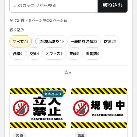
絞り込む
全 72 件 / 3ページ中の2ページ目
絞り込み
すべて
完成品あり
一般的な注意
防災
72
15
22
20
誘導
交通
オフィス
天候
多言語
6
4
3
3
6
広告
完成品あり
誘導
誘導