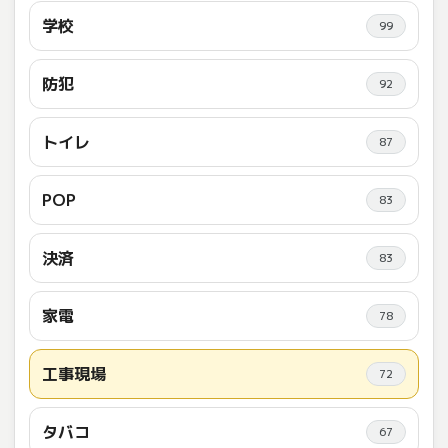
学校
99
防犯
92
トイレ
87
POP
83
決済
83
家電
78
工事現場
72
タバコ
67