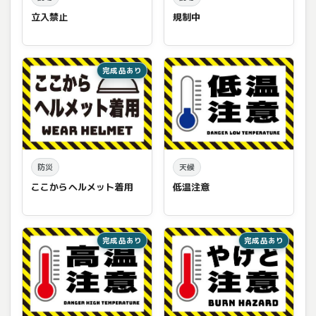
立入禁止
規制中
完成品あり
防災
天候
ここからヘルメット着用
低温注意
完成品あり
完成品あり