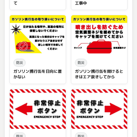
て
工事中
防災
防災
ガソリン携行缶を日向に置
ガソリン携行缶を開けると
かない
きはエア抜きしてから
防災
防災