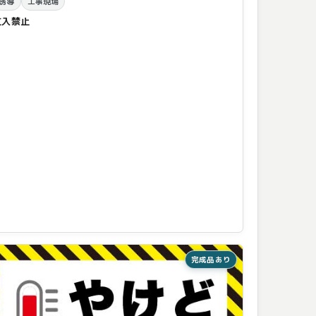
誘導
工事現場
立入禁止
完成品あり