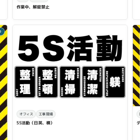
作業中、解錠禁止
り
オフィス
工事現場
5S活動（日英、横）