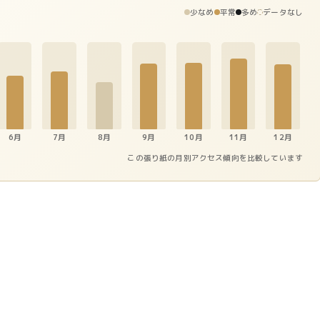
少なめ
平常
多め
データなし
6月
7月
8月
9月
10月
11月
12月
この張り紙の月別アクセス傾向を比較しています