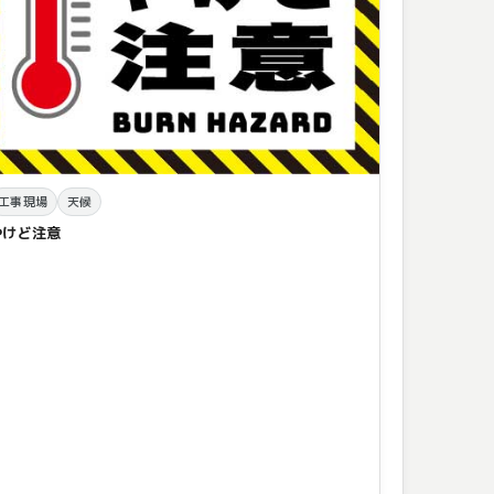
工事現場
天候
やけど注意