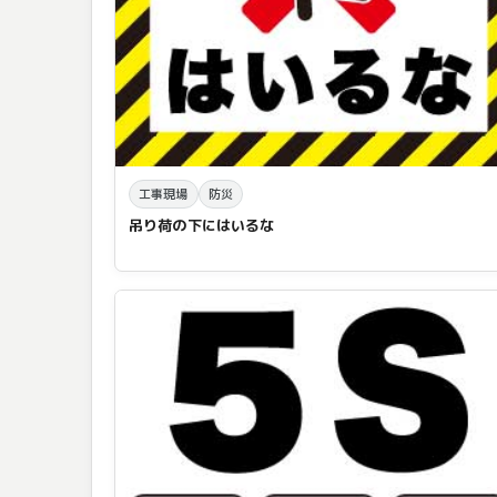
工事現場
防災
吊り荷の下にはいるな