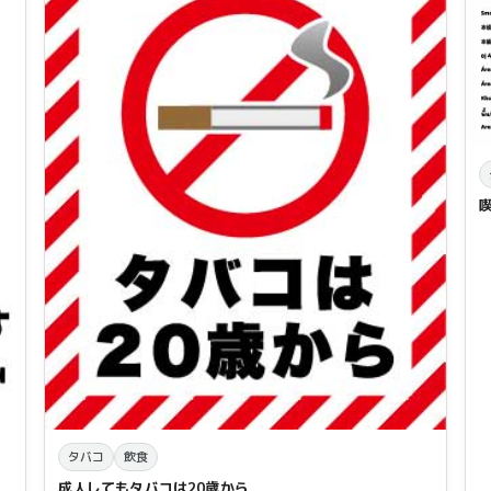
タバコ
飲食
成人してもタバコは20歳から