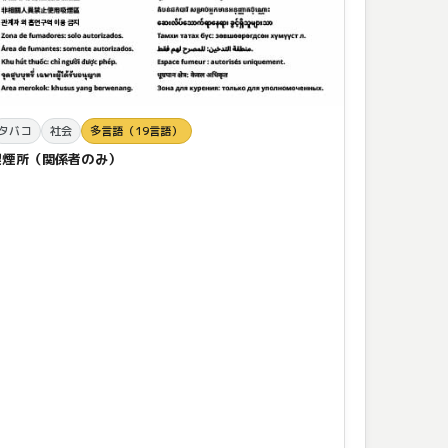
タバコ
社会
多言語（19言語）
喫煙所（関係者のみ）