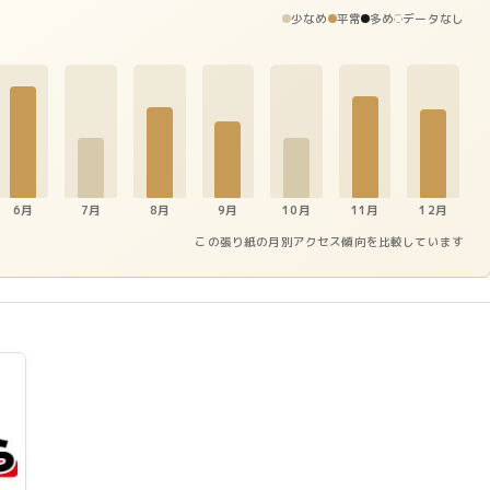
少なめ
平常
多め
データなし
6月
7月
8月
9月
10月
11月
12月
この張り紙の月別アクセス傾向を比較しています