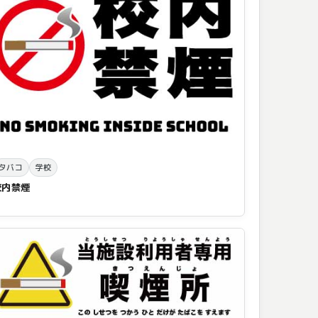
タバコ
学校
校内禁煙