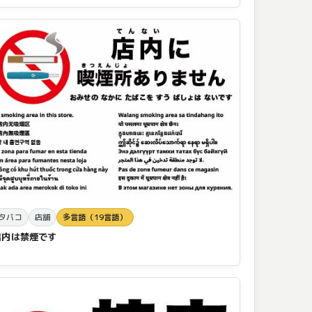
タバコ
店舗
多言語（19言語）
店内は禁煙です