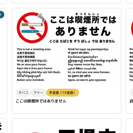
り
タバコ
マナー
多言語（19言語）
ここは喫煙所ではありません