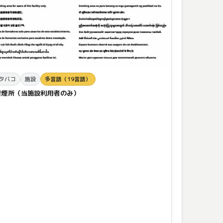
タバコ
施設
多言語（19言語）
喫煙所（当施設利用者のみ）