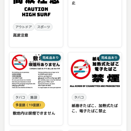
止
アウトドア
スポーツ
高波注意
完成品あり
完成品あり
タバコ
施設
タバコ
多言語（19言語）
紙巻きたばこ、加熱式たば
こ、電子たばこ禁止
敷地内は喫煙できません