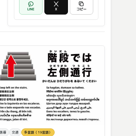
LINE
X
コピー
誘導
交通
多言語（19言語）