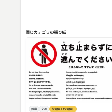
同じカテゴリの張り紙
誘導
交通
多言語（19言語）