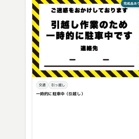
完成品あ
交通
引っ越し
一時的に駐車中（引越し）