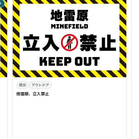
り
防災
アウトドア
地雷原、立入禁止