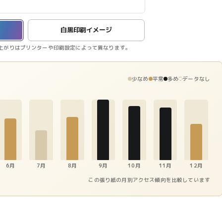
白黒印刷イメージ
上がりはプリンターや印刷設定によって異なります。
少なめ
平常
多め
データなし
6月
7月
8月
9月
10月
11月
12月
この張り紙の月別アクセス傾向を比較しています