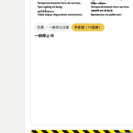
交通
一般的な注意
多言語（19言語）
一時停止中