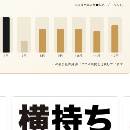
少なめ
平常
多め
データなし
6月
7月
8月
9月
10月
11月
12月
この張り紙の月別アクセス傾向を比較しています