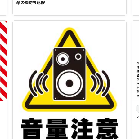
傘の横持ち危険