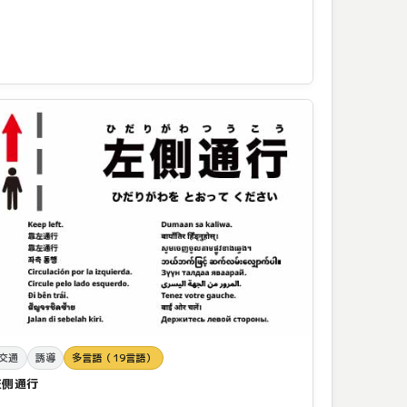
交通
誘導
多言語（19言語）
左側通行