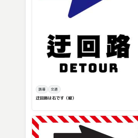
誘導
交通
迂回路は右です（縦）