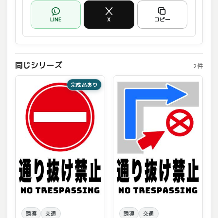
LINE
X
コピー
同じシリーズ
2件
完成品あり
誘導
交通
誘導
交通