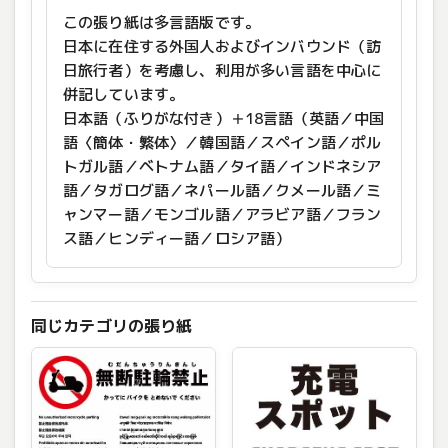
この張り紙は多言語版です。
日本に在住する外国人およびインバウンド（訪
日旅行者）を考慮し、利用が多い言語を中心に
併記しています。
日本語（ふりがな付き）＋18言語（英語／中国
語〈簡体・繁体〉／韓国語／スペイン語／ポル
トガル語／ベトナム語／タイ語／インドネシア
語／タガログ語／ネパール語／クメール語／ミ
ャンマー語／モンゴル語／アラビア語／フラン
ス語／ヒンディー語／ロシア語）
同じカテゴリの張り紙