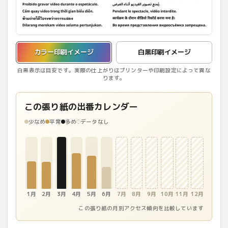
カラー印刷イメージを表示しています。
カラー印刷イメージ
白黒印刷イメージ
白黒表示は目安です。実際の仕上がりはプリンターや印刷設定によって異な
ります。
この張り紙の出番カレンダー
少なめ
平常
多め
データなし
1月
2月
3月
4月
5月
6月
7月
8月
9月
10月
11月
12月
この張り紙の月別アクセス傾向を比較しています