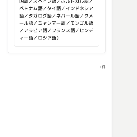
国語／スペイン語／ポルトガル語／
ベトナム語／タイ語／インドネシア
語／タガログ語／ネパール語／クメ
ール語／ミャンマー語／モンゴル語
／アラビア語／フランス語／ヒンデ
ィー語／ロシア語）
1件