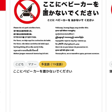
こども
マナー
多言語（19言語）
ここにベビーカーを置かないでください