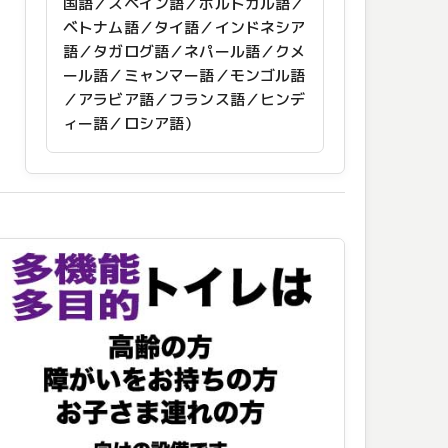
国語／スペイン語／ポルトガル語／
ベトナム語／タイ語／インドネシア
語／タガログ語／ネパール語／クメ
ール語／ミャンマー語／モンゴル語
／アラビア語／フランス語／ヒンデ
ィー語／ロシア語）