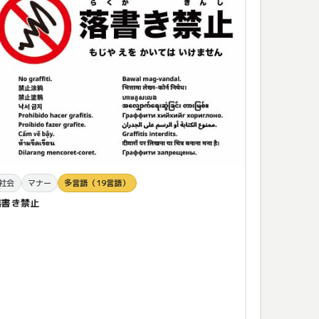
社会
マナー
多言語（19言語）
落書き禁止