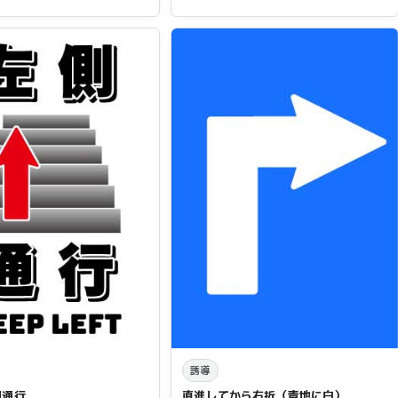
誘導
側通行
直進してから右折（青地に白）