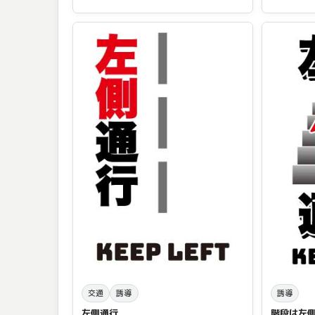
交通
誘導
誘導
左側通行
階段は左