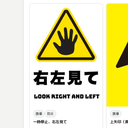
誘導
防災
誘導
一時停止、右左見て
上矢印（