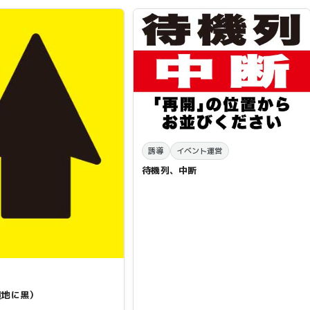
誘導
イベント運営
待機列、中断
黄地に黒）