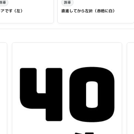
誘導
誘導
ドアです（左）
直進してから左折（赤地に白）