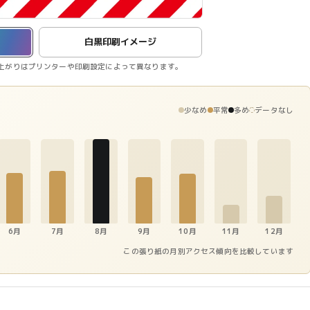
白黒印刷イメージ
上がりはプリンターや印刷設定によって異なります。
少なめ
平常
多め
データなし
6月
7月
8月
9月
10月
11月
12月
この張り紙の月別アクセス傾向を比較しています