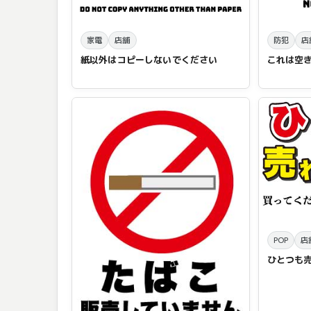
家電
店舗
防犯
店
紙以外はコピーしないでください
これは空
POP
店
ひとつも