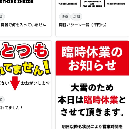
舗
決済
店舗
き容器で何も入っていません
両替パターン一覧（千円札）
舗
売れてません！