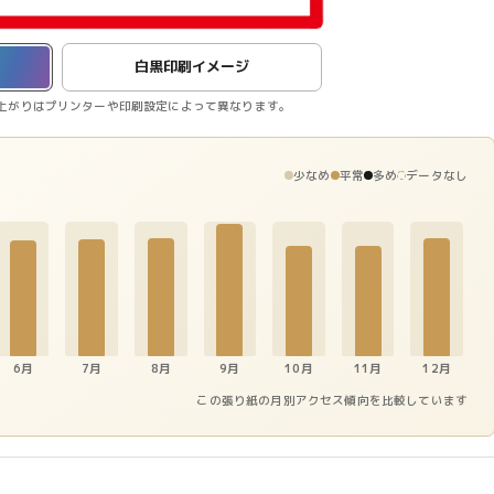
白黒印刷イメージ
上がりはプリンターや印刷設定によって異なります。
少なめ
平常
多め
データなし
6月
7月
8月
9月
10月
11月
12月
この張り紙の月別アクセス傾向を比較しています