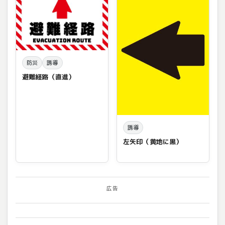
防災
誘導
避難経路（直進）
誘導
左矢印（黄地に黒）
広告