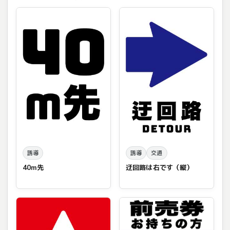
誘導
誘導
交通
40m先
迂回路は右です（縦）