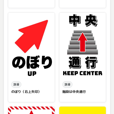
誘導
誘導
のぼり（右上矢印）
階段は中央通行