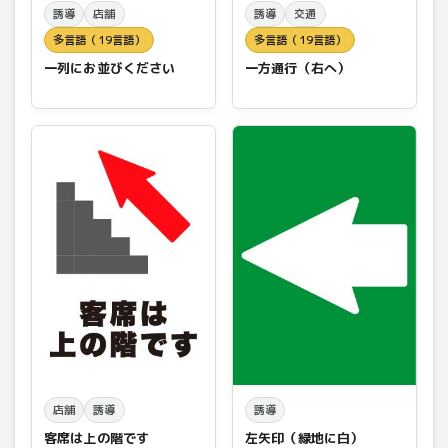
誘導
店舗
誘導
交通
多言語（19言語）
多言語（19言語）
一列にお並びください
一方通行（右へ）
店舗
誘導
誘導
客席は上の階です
左矢印（緑地に白）