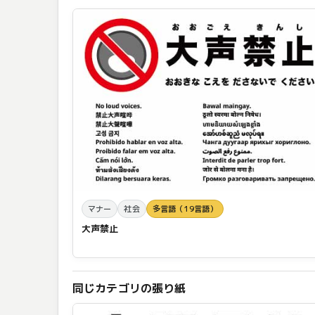
マナー
社会
多言語（19言語）
大声禁止
同じカテゴリの張り紙