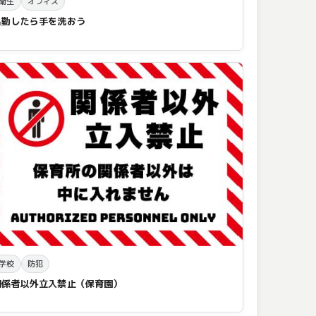
衛生
オフィス
出勤したら手を洗おう
学校
防犯
関係者以外立入禁止（保育園）