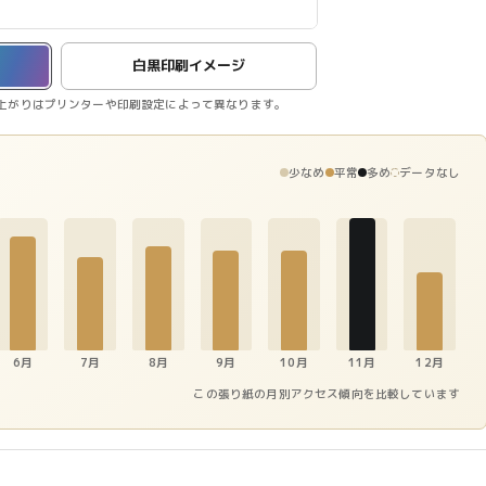
白黒印刷イメージ
上がりはプリンターや印刷設定によって異なります。
少なめ
平常
多め
データなし
6月
7月
8月
9月
10月
11月
12月
この張り紙の月別アクセス傾向を比較しています