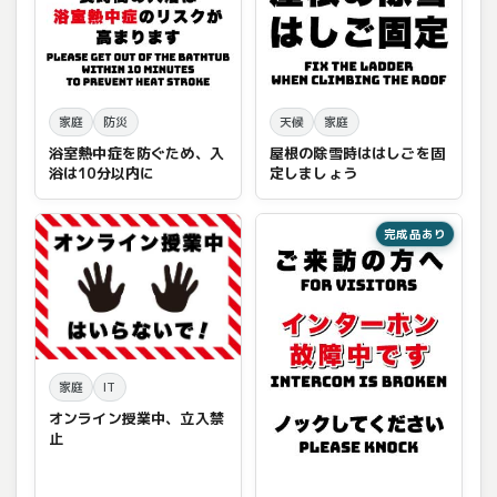
家庭
防災
天候
家庭
浴室熱中症を防ぐため、入
屋根の除雪時ははしごを固
浴は10分以内に
定しましょう
完成品あり
家庭
IT
オンライン授業中、立入禁
止