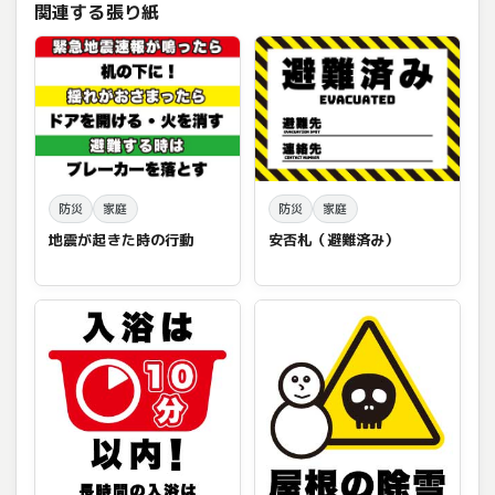
関連する張り紙
防災
家庭
防災
家庭
地震が起きた時の行動
安否札（避難済み）