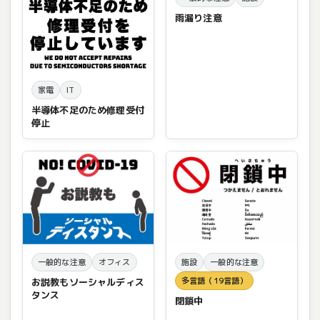
雨漏り注意
家電
IT
半導体不足のため修理受付
停止
一般的な注意
オフィス
施設
一般的な注意
多言語（19言語）
お説教もソーシャルディス
タンス
閉鎖中