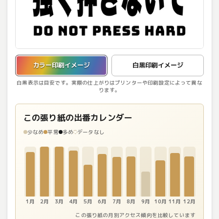
カラー印刷イメージを表示しています。
カラー印刷イメージ
白黒印刷イメージ
白黒表示は目安です。実際の仕上がりはプリンターや印刷設定によって異な
ります。
この張り紙の出番カレンダー
少なめ
平常
多め
データなし
1月
2月
3月
4月
5月
6月
7月
8月
9月
10月
11月
12月
この張り紙の月別アクセス傾向を比較しています