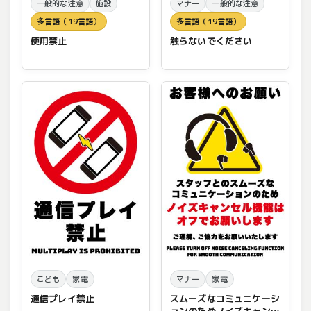
一般的な注意
施設
マナー
一般的な注意
多言語（19言語）
多言語（19言語）
使用禁止
触らないでください
こども
家電
マナー
家電
通信プレイ禁止
スムーズなコミュニケーシ
ョンのためノイズキャンセ