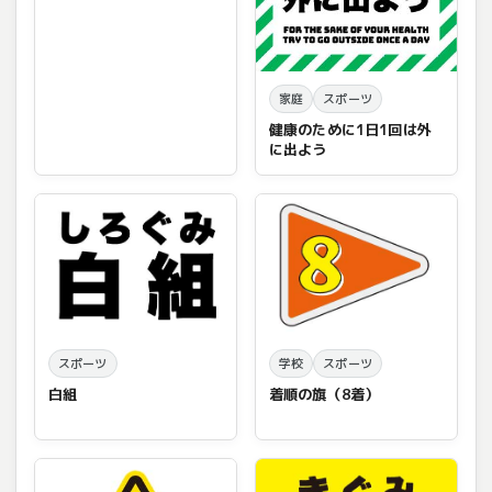
家庭
スポーツ
健康のために1日1回は外
に出よう
スポーツ
学校
スポーツ
白組
着順の旗（8着）