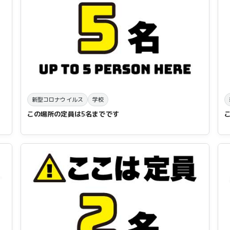
新型コロナウイルス
学校
この場所の定員は5名までです