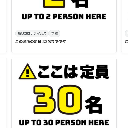
新型コロナウイルス
学校
この場所の定員は2名までです