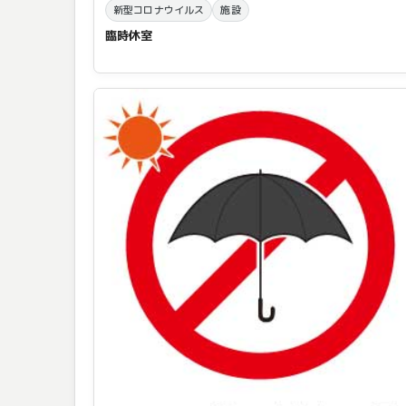
新型コロナウイルス
施設
臨時休室