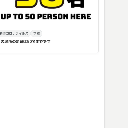
新型コロナウイルス
学校
この場所の定員は50名までです