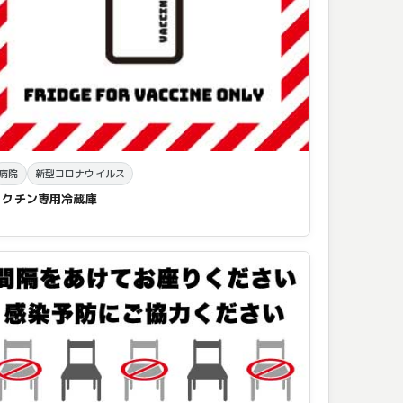
病院
新型コロナウイルス
ワクチン専用冷蔵庫