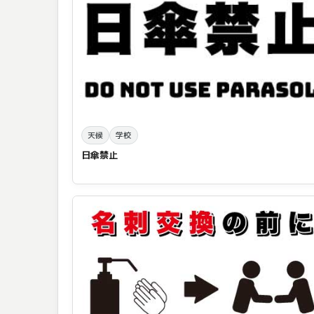
天候
学校
日傘禁止