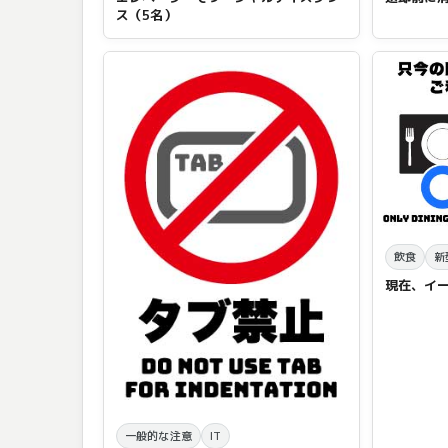
ス（5名）
飲食
新
現在、イ
一般的な注意
IT