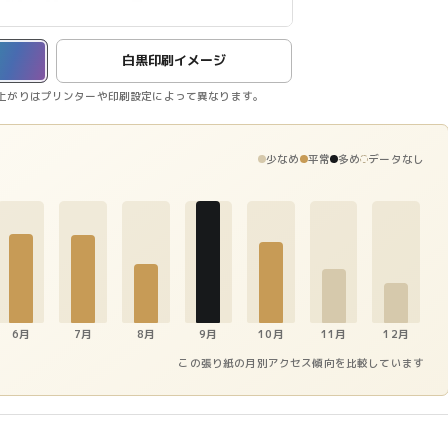
白黒印刷イメージ
上がりはプリンターや印刷設定によって異なります。
少なめ
平常
多め
データなし
6月
7月
8月
9月
10月
11月
12月
この張り紙の月別アクセス傾向を比較しています