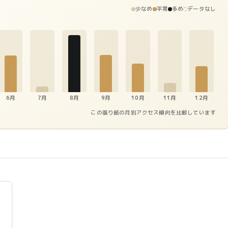
少なめ
平常
多め
データなし
6月
7月
8月
9月
10月
11月
12月
この張り紙の月別アクセス傾向を比較しています