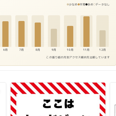
少なめ
平常
多め
データなし
6月
7月
8月
9月
10月
11月
12月
この張り紙の月別アクセス傾向を比較しています