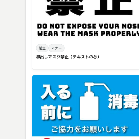
衛生
マナー
鼻出しマスク禁止（テキストのみ）