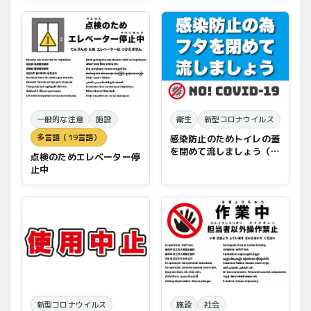
一般的な注意
施設
衛生
新型コロナウイルス
多言語（19言語）
感染防止のためトイレの蓋
を閉めて流しましょう（シ
点検のためエレベーター停
ンプル版）
止中
新型コロナウイルス
施設
社会