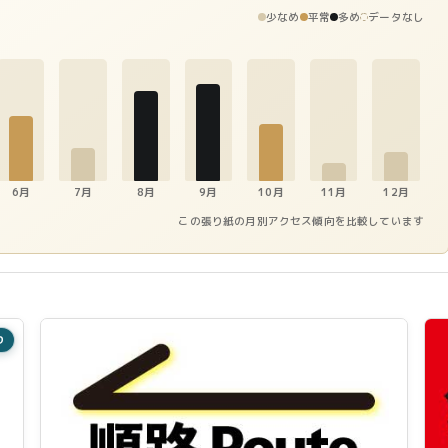
少なめ
平常
多め
データなし
6月
7月
8月
9月
10月
11月
12月
この張り紙の月別アクセス傾向を比較しています
り