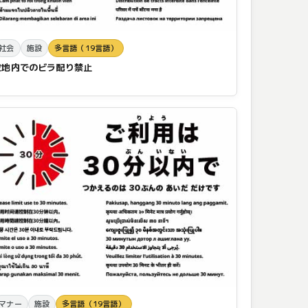
社会
施設
多言語（19言語）
敷地内でのビラ配り禁止
マナー
施設
多言語（19言語）