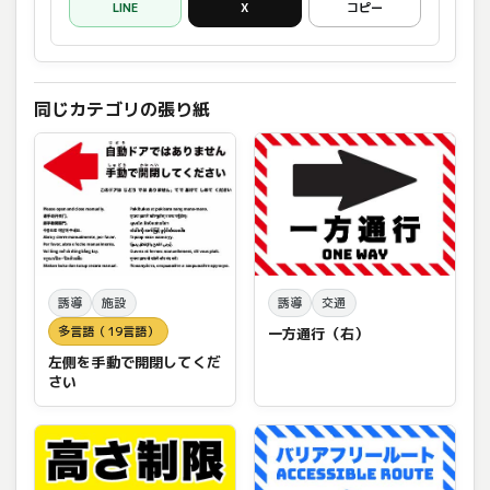
LINE
X
コピー
同じカテゴリの張り紙
誘導
施設
誘導
交通
多言語（19言語）
一方通行（右）
左側を手動で開閉してくだ
さい