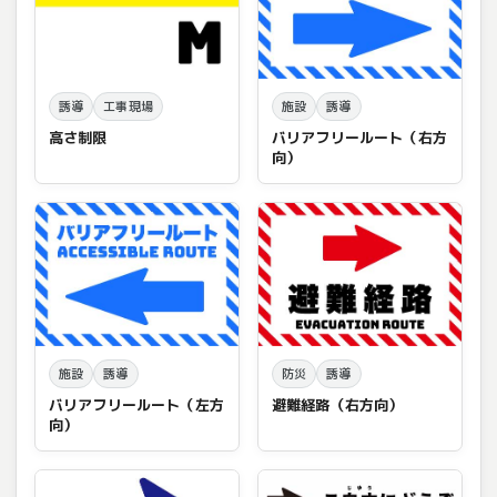
誘導
工事現場
施設
誘導
高さ制限
バリアフリールート（右方
向）
施設
誘導
防災
誘導
バリアフリールート（左方
避難経路（右方向）
向）