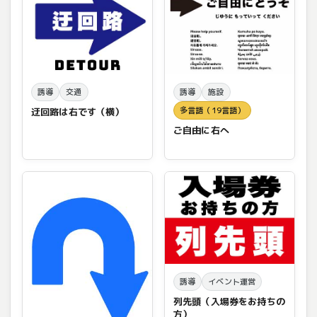
誘導
交通
誘導
施設
多言語（19言語）
迂回路は右です（横）
ご自由に右へ
誘導
イベント運営
列先頭（入場券をお持ちの
方）