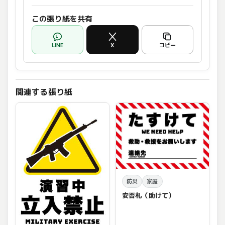
この張り紙を共有
LINE
X
コピー
関連する張り紙
防災
家庭
安否札（助けて）