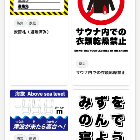
防災
家庭
安否札（避難済み）
防災
サウナ内での衣類乾燥禁止
防災
誘導