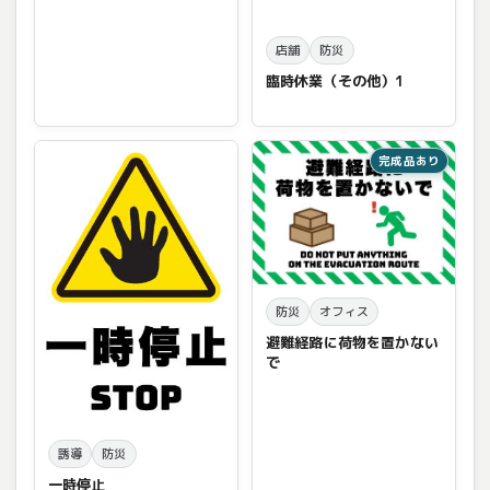
店舗
防災
臨時休業（その他）1
完成品あり
防災
オフィス
避難経路に荷物を置かない
で
誘導
防災
一時停止