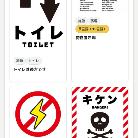
施設
誘導
多言語（19言語）
荷物置き場
誘導
トイレ
トイレは後方です