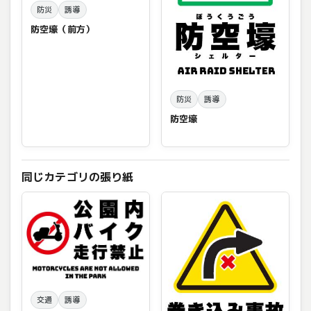
防災
誘導
防空壕（前方）
防災
誘導
防空壕
同じカテゴリの張り紙
交通
誘導