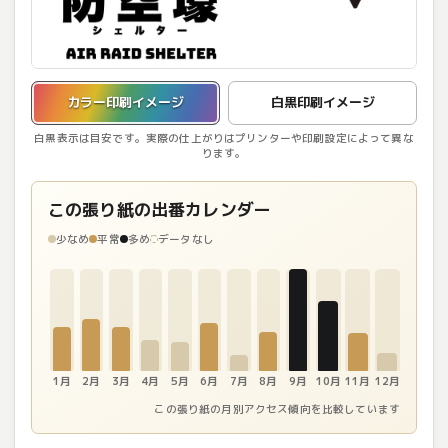
カラー印刷イメージを表示しています。
カラー印刷イメージ
白黒印刷イメージ
白黒表示は目安です。実際の仕上がりはプリンターや印刷設定によって異な
ります。
この張り紙の出番カレンダー
少なめ
平常
多め
データなし
1月
2月
3月
4月
5月
6月
7月
8月
9月
10月
11月
12月
この張り紙の月別アクセス傾向を比較しています