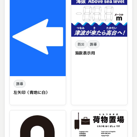
防災
誘導
海抜表示用
誘導
左矢印（青地に白）