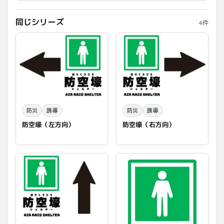
同じシリーズ
4件
防災
誘導
防災
誘導
防空壕（左方向）
防空壕（右方向）