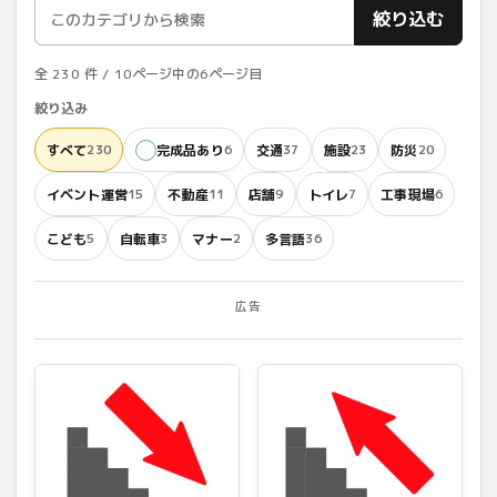
絞り込む
全 230 件 / 10ページ中の6ページ目
絞り込み
すべて
完成品あり
交通
施設
防災
230
6
37
23
20
イベント運営
不動産
店舗
トイレ
工事現場
15
11
9
7
6
こども
自転車
マナー
多言語
5
3
2
36
広告