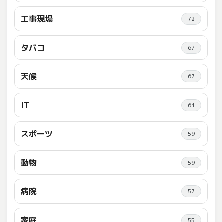
工事現場
72
タバコ
67
天候
67
IT
61
スポーツ
59
動物
59
病院
57
家庭
55