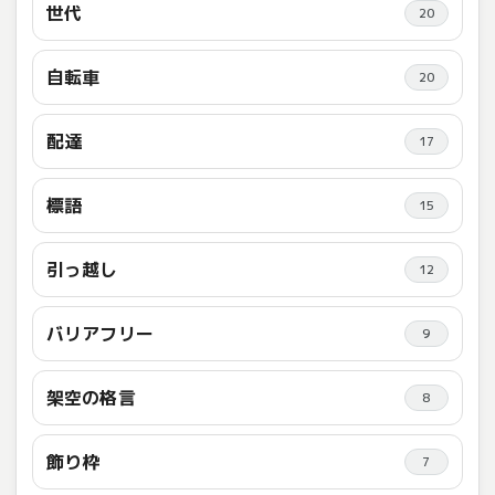
世代
20
自転車
20
配達
17
標語
15
引っ越し
12
バリアフリー
9
架空の格言
8
飾り枠
7