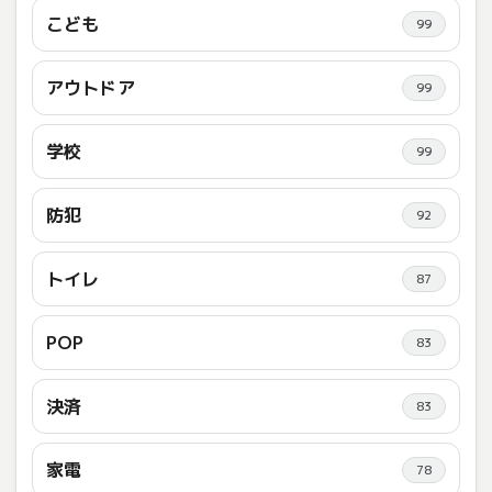
こども
99
アウトドア
99
学校
99
防犯
92
トイレ
87
POP
83
決済
83
家電
78