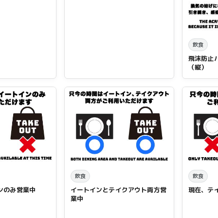
飲食
飛沫防止
（縦）
飲食
飲食
ンのみ営業中
イートインとテイクアウト両方営
現在、テ
業中