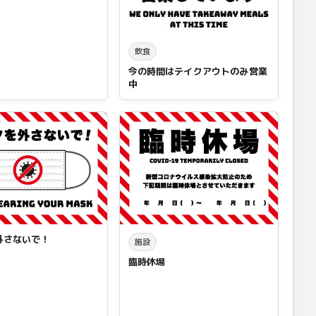
飲食
今の時間はテイクアウトのみ営業
中
外さないで！
施設
臨時休場