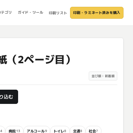
カテゴリ
ガイド・ツール
印刷・ラミネート済みを購入
印刷リスト
紙（2ページ目）
並び順：新着順
り込む
病院
アルコール
トイレ
交通
社会
14
13
9
8
8
7