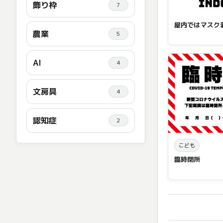
飾り枠
7
屋内ではマスク
農業
5
AI
4
文房具
4
認知症
2
こども
臨時閉所