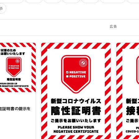
語
5
広告
性証明書の提示を