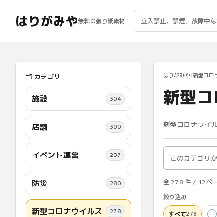
はりがみや
無料の張り紙素材
はりがみや
新型コロ
🗂️ カテゴリ
新型コ
施設
304
新型コロナウイル
店舗
300
イベント運営
287
防災
全 278 件 / 1
280
絞り込み
新型コロナウイルス
278
すべて
278