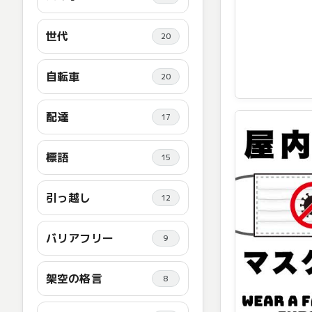
世代
20
自転車
20
配達
17
標語
15
引っ越し
12
バリアフリー
9
架空の格言
8