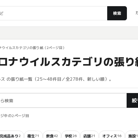
検索
ナウイルスカテゴリの張り紙（2ページ目）
ロナウイルスカテゴリの張り
ス の張り紙一覧（25〜48件目／全278件、新しい順）。
絞
2ページ中の2ページ目
完成品あり
衛生
飲食
学校
店舗
オフィス
施設
2
71
42
26
21
16