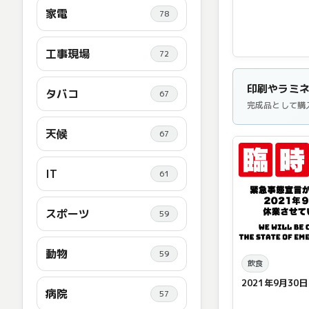
家電
78
工事現場
72
印刷やラミ
タバコ
67
完成品として購
天候
67
IT
61
スポーツ
59
動物
59
飲食
2021年9月3
病院
57