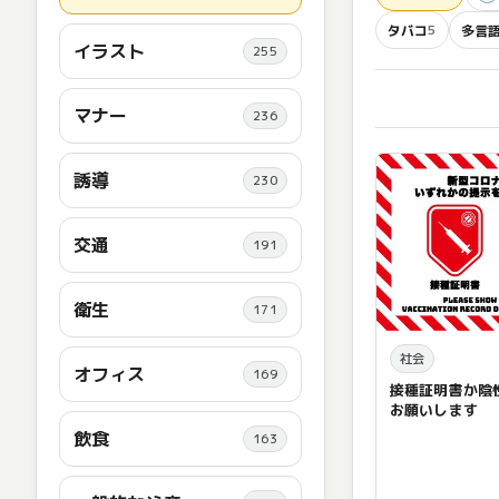
タバコ
多言
5
イラスト
255
マナー
236
誘導
230
交通
191
衛生
171
社会
オフィス
169
接種証明書か陰
お願いします
飲食
163