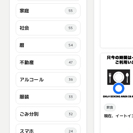
家庭
55
社会
55
暦
54
不動産
47
アルコール
36
服装
33
飲食
ごみ分別
32
現在、イートイ
スマホ
24