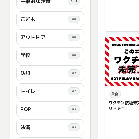
一般的な注意
151
こども
99
アウトドア
99
学校
99
防犯
92
トイレ
87
飲食
ワクチン接種未
リアです
POP
83
決済
83